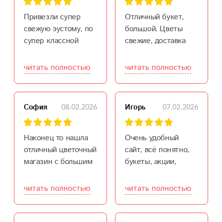
свежо, пахли просто
чудесно. спасибо за
Привезли супер
Отличный букет,
качественную
свежую эустому, по
большой. Цветы
работу!
супер классной
свежие, доставка
цене! Восторг,
оперативная.
спасибо!
Именинница в
читать полностью
читать полностью
восторге.
Однозначно
рекомендую и букет
08.02.2026
07.02.2026
София
Игорь
и магазин.
Наконец то нашла
Очень удобный
отличный цветочный
сайт, всё понятно,
магазин с большим
букеты, акции,
выбором свежих
оформление заказа.
цветов от роз до
Не пришлось никуда
читать полностью
читать полностью
орхидей. Качество
звонить, заказал
на высоте, цены
онлайн за пару
приемлемые, а
минут. Скидки