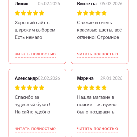
05.02.2026
05.02.2026
Лилия
Виолетта
доставка очень
реально действуют,
удобна. Рекомендую
что указано, то и
для подарков и для
получил. Буду
Хороший сайт с
Свежие и очень
себя!
заказывать снова.
широким выбором.
красивые цветы, всё
Есть немало
отлично! Огромное
красивых готовых
спасибо за
букетов. Свежие
доставку! Заранее
читать полностью
читать полностью
цветы. Отметила
обсудили время,
для себя данный
курьер привёз точно
магазин
в срок. Рекомендую!
02.02.2026
29.01.2026
Александр
Марина
Спасибо за
Нашла магазин в
чудесный букет!
поиске, т.к. нужно
На сайте удобно
было поздравить
выбирать,
родного человека в
доставили вовремя
другом городе. Мне
читать полностью
читать полностью
все подробно