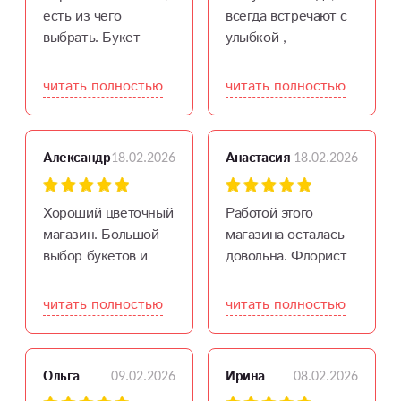
есть из чего
всегда встречают с
выбрать. Букет
улыбкой ,
сделали буквально
доступные цены,
за 15 минут и
свежий цветок,
читать полностью
читать полностью
готово. Девушкам
хороший выбор.
огромное спасибо.
Рекомендую.
Сестра была в
18.02.2026
18.02.2026
Александр
Анастасия
восторге.
Хороший цветочный
Работой этого
магазин. Большой
магазина осталась
выбор букетов и
довольна. Флорист
цветов, на любой
помогла подобрать
вкус и цвет.
букет, учла все мои
читать полностью
читать полностью
Доброжелательный
предпочтения.
персонал.
композиция
получилась нежная
09.02.2026
08.02.2026
Ольга
Ирина
и цветы выглядели