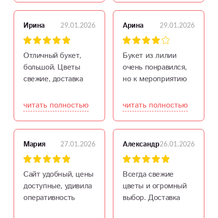
рассказали о
доставке, показали
29.01.2026
29.01.2026
Ирина
Арина
по видео
подходящие
варианты букетов
Отличный букет,
Букет из лилии
для молодой
большой. Цветы
очень понравился,
девушки. Выбрала
свежие, доставка
но к мероприятию
нежные, изящные
оперативная.
хотелось, чтоб
кустовые розы.
Именинница в
бутоны были более
читать полностью
читать полностью
Договорилась о
восторге.
распущены.
сроках, оформила.
Однозначно
Отдельное спасибо
В назначенное
рекомендую и
флористам, помогли
27.01.2026
26.01.2026
Мария
Александр
время мне
букеты и магазин.
на всех этапах
отправили фото
заказа, ответили на
готового букета,
все интересующие
Сайт удобный, цены
Всегда свежие
очень красивого!
вопросы.
доступные, удивила
цветы и огромный
Вручение прошло
оперативность
выбор. Доставка
вовремя, получился
курьера заказ
вовремя никогда не
приятный сюрприз!