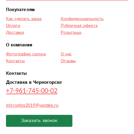
наши ожидания.
Покупателям
Отдельная
Как сделать заказ
Конфиденциальность
благодарность
Оплата
Публичная оферта
курьеру: все
Доставка
Розыгрыш
привезли быстро и
аккуратно именно в
О компании
тот день, когда было
Фотографии салона
О нас
нужно. Такие
Контакты
Отзывы
приятные
впечатления
Контакты
остаются надолго,
Доставка в Черногорске
обязательно
+7-961-745-00-02
обращусь снова.
Цветы
mircvetov2019@yandex.ru
действительно
шикарные, радуют
глаз и наполняют
Заказать звонок
дом уютом и