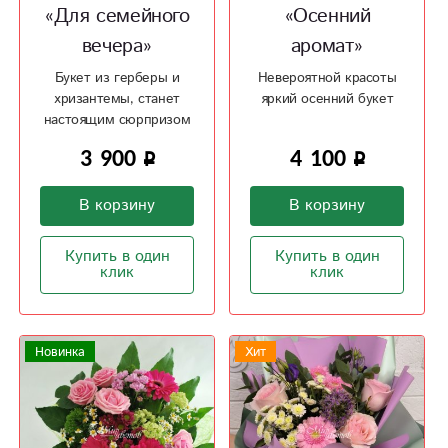
«Для семейного
«Осенний
вечера»
аромат»
Букет из герберы и
Невероятной красоты
хризантемы, станет
яркий осенний букет
настоящим сюрпризом
3 900
4 100
В корзину
В корзину
Купить в один
Купить в один
клик
клик
Новинка
Хит