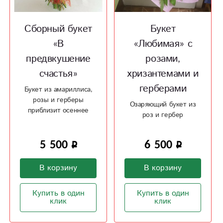
Сборный букет
Букет
«В
«Любимая» с
предвкушение
розами,
счастья»
хризантемами и
герберами
Букет из амариллиса,
розы и герберы
Озаряющий букет из
приблизит осеннее
роз и гербер
настроение
5 500
6 500
В корзину
В корзину
Купить в один
Купить в один
клик
клик