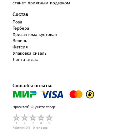
станет приятным подарком
Состав
Роза 

Гербера 

Хризантема кустовая 

Зелень

Фатсия 

Упаковка сизаль

Лента атлас

Способы оплаты:
Нравится? Оцените товар:
Рейтинг:
0
/5 -
0
голосов