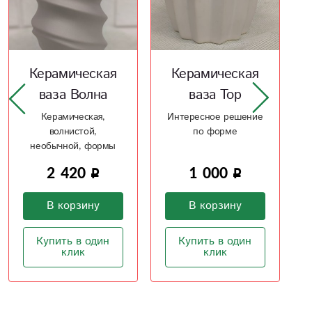
Керамическая
Шоколадницы -
ваза Тор
3 в одном
Интересное решение
Шоколадницы -
по форме
открытка - конверт
под купюры ручной
работы
1 000
400
В корзину
В корзину
Купить в один
Купить в один
клик
клик