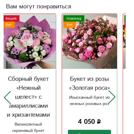
Вам могут понравиться
Новинка
Новинка
Хит
Акция
Хит
Букет из розы
Букет «Шарм»
«Золотая роса»
из гортензии и
хризантем
Изысканный букет из
нежных розовых роз
Великолепный букет
нового дня из
гортензии, розы,
4 050
альстромериии
8 200