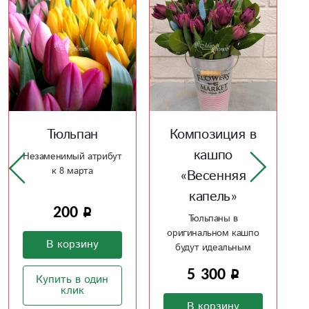
Композиция в
Тюльпан
кашпо
Незаменимый атрибут
к 8 марта
«Весенняя
капель»
200
Тюльпаны в
оригинальном кашпо
В корзину
будут идеальным
подарком
5 300
Купить в один
клик
В корзину