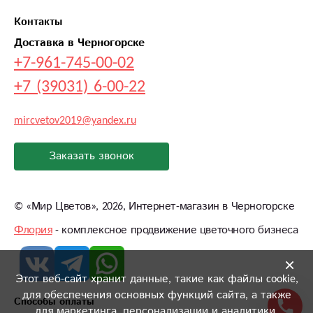
Контакты
Доставка в Черногорске
+7-961-745-00-02
+7 (39031) 6-00-22
mircvetov2019@yandex.ru
Заказать звонок
©
«Мир Цветов»
, 2026, Интернет-магазин в Черногорске
Флория
- комплексное продвижение цветочного бизнеса
×
Этот веб-сайт хранит данные, такие как файлы cookie,
для обеспечения основных функций сайта, а также
Способы оплаты
для маркетинга, персонализации и аналитики.