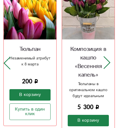
Композиция в
Тюльпан
кашпо
Незаменимый атрибут
к 8 марта
«Весенняя
капель»
200
Тюльпаны в
оригинальном кашпо
В корзину
будут идеальным
подарком
5 300
Купить в один
клик
В корзину