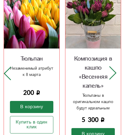
Композиция в
Тюльпан
кашпо
Незаменимый атрибут
к 8 марта
«Весенняя
капель»
200
Тюльпаны в
оригинальном кашпо
В корзину
будут идеальным
подарком
5 300
Купить в один
клик
В корзину