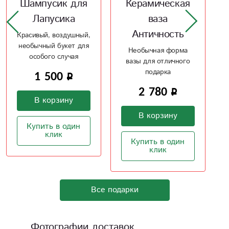
Керамическая
Ваза
ваза
Жемчужная
Античность
мечта
Необычная форма
Керамическая ваза,
вазы для отличного
напоминающая
подарка
жемчуг
2 780
2 100
В корзину
В корзину
Купить в один
Купить в один
клик
клик
Все подарки
Фотографии доставок