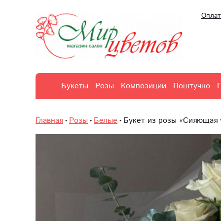
Оплат
Букеты
Розы
Композиции
Поштучно
Главная
Розы
Белые
Букет из розы «Сияющая 