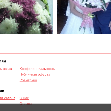
лям
ь заказ
Конфиденциальность
Публичная оферта
Розыгрыш
ии
и салона
О нас
Отзывы