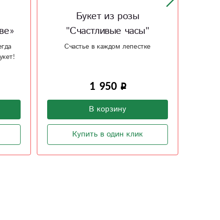
Букет из розы «Легкий
Букет
"
ветерок»
е
Легкий, нежный букет для позитива
Кустов
3 500
В корзину
Купить в один клик