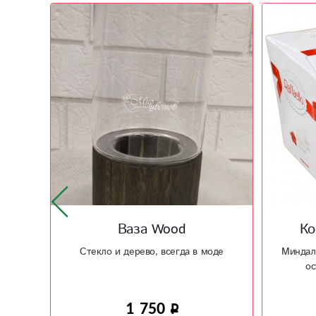
Конфеты Раффаэло
оде
Миндально - кокосовый вкус конфет
Дом
оставит приятное чувство
750