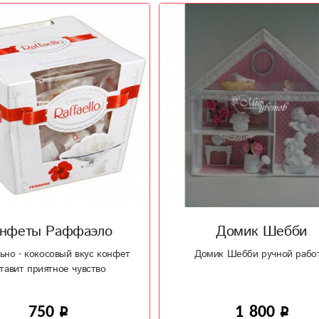
Домик Шебби
Керамическая ваза Си
ик Шебби ручной работы
Изящный силуэт ваза отли
впишется в интерьер
1 800
2 100