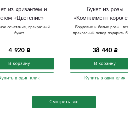
Букет из розы
Букет из розы
плимент королеве»
"Счастливые часы
вые и белые розы - всегда
Счастье в каждом лепестк
сный повод подарить букет!
38 440
1 950
В корзину
В корзину
Купить в один клик
Купить в один клик
Смотреть все