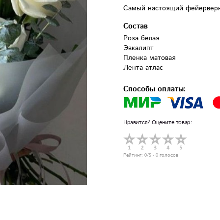
Самый настоящий фейерверк
Состав
Роза белая

Эвкалипт

Пленка матовая

Лента атлас
Способы оплаты:
Нравится? Оцените товар:
Рейтинг:
0
/5 -
0
голосов