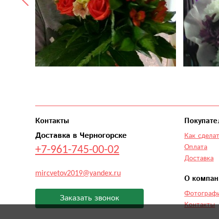
Контакты
Покупате
Доставка в Черногорске
Как сделат
+7-961-745-00-02
Оплата
Доставка
mircvetov2019@yandex.ru
О компан
Фотографи
Заказать звонок
Контакты