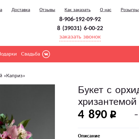
а
Доставка
Отзывы
Как заказать
О нас
Розыгр
8-906-192-09-92
8 (39031) 6-00-22
заказать звонок
Подарки
Свадьба
й «Каприз»
Букет с орхи
хризантемой
4 890
Описание