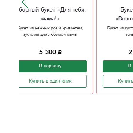
ебя,
Букет из розы
Буке
«Волшебный сад»
оре
тем,
Букет из кустовой розы как будто
Оригина
ы
только из сада
2 800
В корзину
Купить в один клик