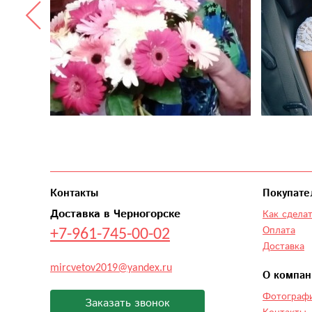
Контакты
Покупате
Доставка в Черногорске
Как сделат
+7-961-745-00-02
Оплата
Доставка
mircvetov2019@yandex.ru
О компан
Фотографи
Заказать звонок