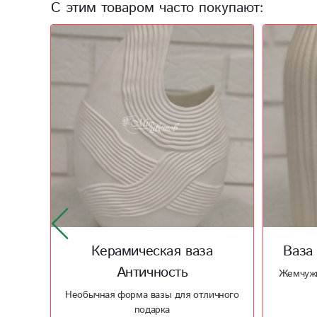
С этим товаром часто покупают:
а
Ваза Жемчужная мечта 2
К
Жемчужного цвета керамическая ваза
ичного
Рельеф