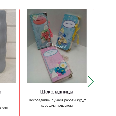
Шоколадницы - 3 в одном
будут
Шоколадницы - открытка - конверт
Подари
под купюры ручной работы