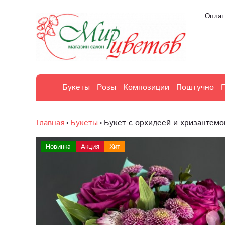
Оплат
Букеты
Розы
Композиции
Поштучно
Главная
Букеты
Букет с орхидеей и хризантемо
Новинка
Акция
Хит