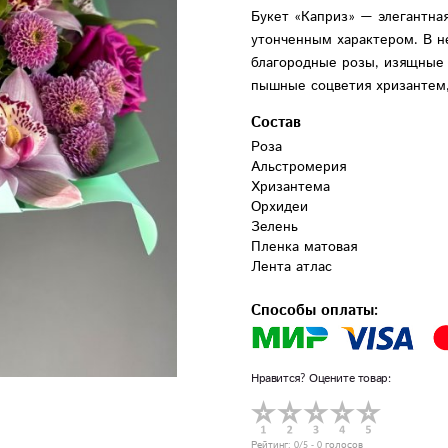
Букет «Каприз» — элегантна
утонченным характером. В н
благородные розы, изящные
пышные соцветия хризантем,
Состав
Роза

Альстромерия 

Хризантема 

Орхидеи 

Зелень

Пленка матовая

Лента атлас
Способы оплаты:
Нравится? Оцените товар:
Рейтинг:
0
/5 -
0
голосов