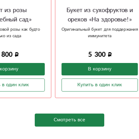
т из сухофруктов и
Букет «Индийский та
хов «На здоровье!»
с хризантемой и
эустомами
льный букет для поддержания
иммунитета
Яркий, красочный как индий
танец, букет ....
5 300
4 100
В корзину
В корзину
Купить в один клик
Купить в один клик
Смотреть все