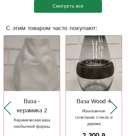
Смотреть все
С этим товаром часто покупают:
Ваза Wood 4
Шампусик для
Лапусика
Изысканное
сочетание стекла и
Красивый, воздушный,
дерева
необычный букет для
особого случая
2 300