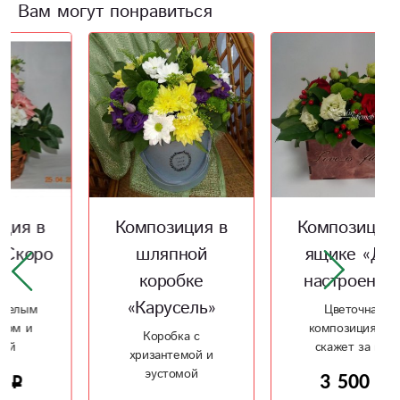
Вам могут понравиться
Композиция в
Композиция в
шляпной
ящике «Для
коробке
настроения»
«Карусель»
Цветочная
композиция все
Коробка с
скажет за вас
хризантемой и
эустомой
3 500