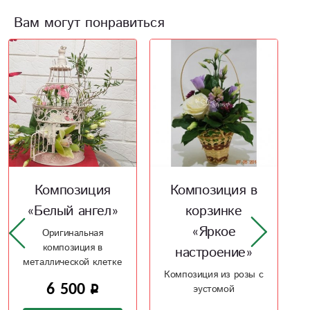
Вам могут понравиться
Композиция в
Композиция в
корзинке
ящике «Для
«Яркое
настроения»
настроение»
Цветочная
композиция все
Композиция из розы с
скажет за вас
эустомой
3 500