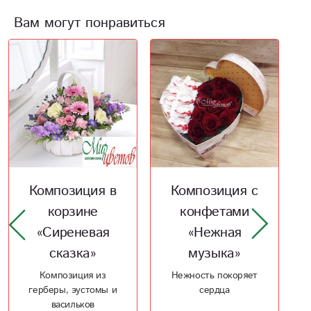
Вам могут понравиться
Новинка
Хит
Композиция с
Композиция в
конфетами
корзине «Скоро
«Нежная
лето»
музыка»
Корзина с белым
амариллисом и
Нежность покоряет
герберой
сердца
4 950