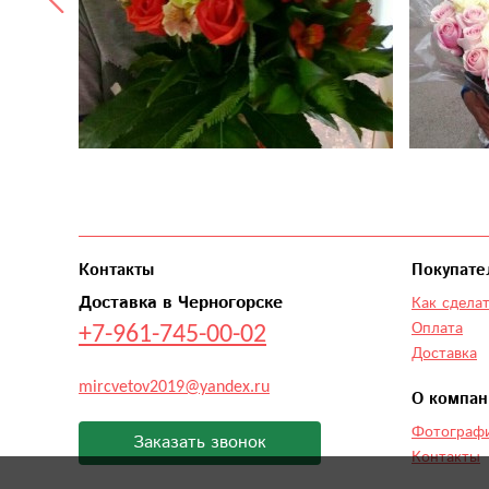
Контакты
Покупате
Доставка в Черногорске
Как сделат
+7-961-745-00-02
Оплата
Доставка
mircvetov2019@yandex.ru
О компан
Фотографи
Заказать звонок
Контакты