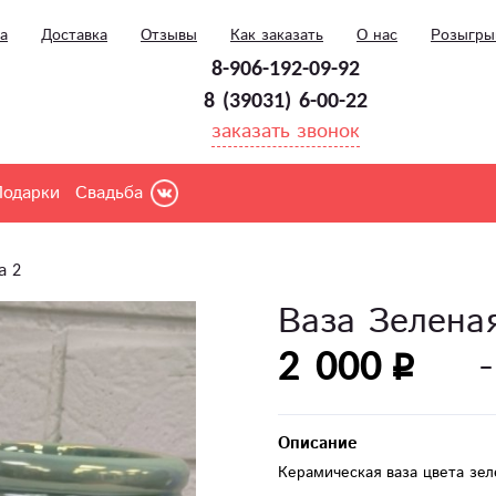
а
Доставка
Отзывы
Как заказать
О нас
Розыгр
8-906-192-09-92
8 (39031) 6-00-22
заказать звонок
Подарки
Свадьба
а 2
Ваза Зелена
2 000
Описание
Керамическая ваза цвета зе