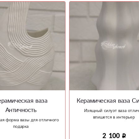
ическая ваза Силуэт
Ваза - керамика 2
ный силуэт ваза отлично
Керамическая ваза необычной
впишется в интерьер
2 100
920