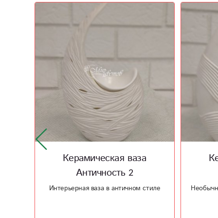
а
Керамическая ваза
Керам
Античность
Изящ
стиле
Необычная форма вазы для отличного
подарка