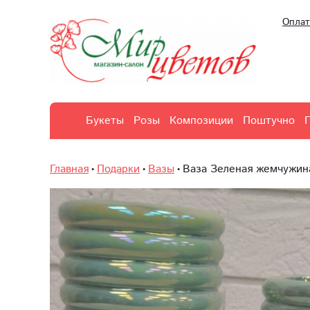
Оплат
Букеты
Розы
Композиции
Поштучно
Главная
Подарки
Вазы
Ваза Зеленая жемчужин