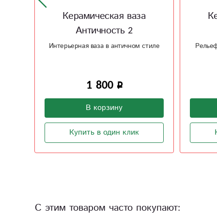
а
Керамическая ваза
Рельеф 2
Стек
стиле
Рельефная керамическая ваз в ваш
интерьер
1 600
В корзину
Купить в один клик
С этим товаром часто покупают: