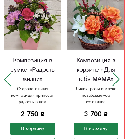
Композиция в
Композиции
корзине «Для
«Скоро
тебя МАМА»
праздник»
Лилия, розы и илекс
Три чудесных
незабываемое
композиции на
сочетание
праздничный стол
3 700
19 500
В корзину
В корзину