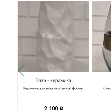
Ваза Wood 3
Ваза
формы
Стеклянная ваза в сочетании с
деревом
Ин
2 950