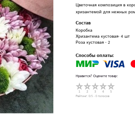
Цветочная композиция в кор
хризантемой для нежных ро
Состав
Коробка

Хризантема кустовая- 4 шт

Роза кустовая - 2
Способы оплаты:
Нравится? Оцените товар:
Рейтинг:
0
/5 -
0
голосов