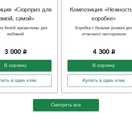
озиция «Нежность в
Композиция в корз
коробке»
«Буря эмоций»
бка с белыми розами для
Яркая корзина из гербер и 
тличного настороения
4 300
5 800
В корзину
В корзину
Купить в один клик
Купить в один клик
Смотреть все