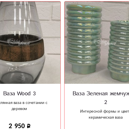
 Зеленая жемчужина
Ваза Wood 4
2
Изысканное сочетание стекл
дерева
тересной формы и цвета
керамическая ваза
2 300