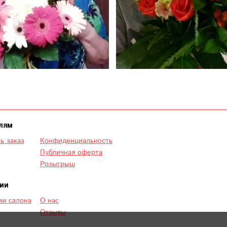
лям
ь заказ
Конфиденциальность
Публичная оферта
Розыгрыш
ии
и салона
О нас
Отзывы