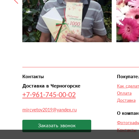
Контакты
Покупате
Доставка в Черногорске
Как сделат
+7-961-745-00-02
Оплата
Доставка
mircvetov2019@yandex.ru
О компан
Фотографи
Заказать звонок
Контакты