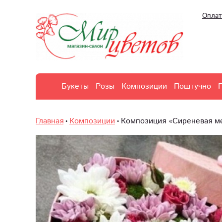
Оплат
Букеты
Розы
Композиции
Поштучно
Главная
Композиции
Композиция «Сиреневая м