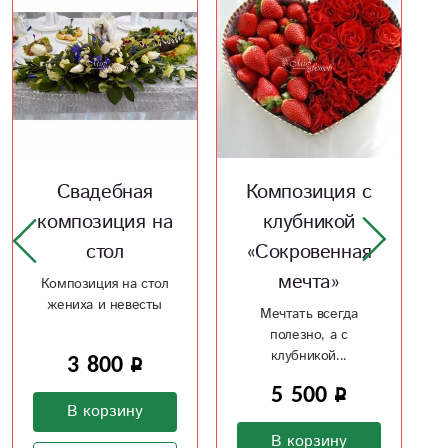
Композиция с
Композиция в
клубникой
корзине
«Сокровенная
«Теплый
мечта»
привет»
Мечтать всегда
Нежная корзина из
полезно, а с
лилии, хризантемы и
клубникой...
гвоздики
5 500
3 500
В корзину
В корзину