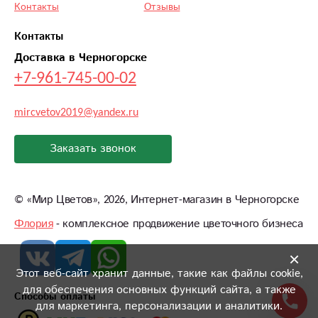
Контакты
Отзывы
Контакты
Доставка в Черногорске
+7-961-745-00-02
mircvetov2019@yandex.ru
Заказать звонок
©
«Мир Цветов»
, 2026, Интернет-магазин в Черногорске
Флория
- комплексное продвижение цветочного бизнеса
×
Этот веб-сайт хранит данные, такие как файлы cookie,
для обеспечения основных функций сайта, а также
Способы оплаты
для маркетинга, персонализации и аналитики.