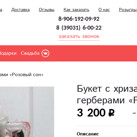
а
Доставка
Отзывы
Как заказать
О нас
Розыгр
8-906-192-09-92
8 (39031) 6-00-22
заказать звонок
Подарки
Свадьба
рами «Розовый сон»
Букет с хриз
герберами «
3 200
Описание