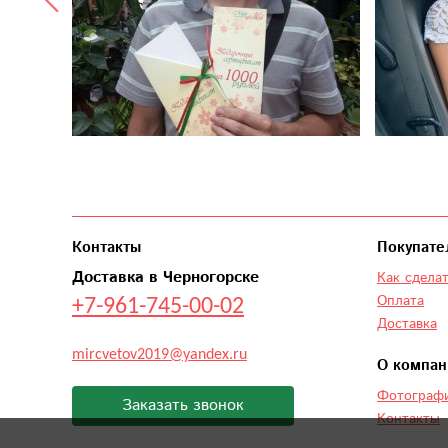
Контакты
Покупате
Доставка в Черногорске
Как сделат
+7-961-745-00-02
Оплата
Доставка
mircvetov2019@yandex.ru
О компан
Фотографи
Заказать звонок
Контакты