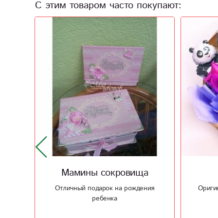
С этим товаром часто покупают:
а
Поздравляем
Кера
ния
Оригинальный способ поздравить
Керамич
близкого человека