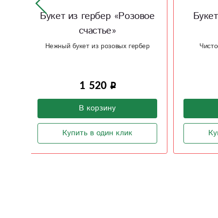
овое
Букет из розы «Чистая
лазурь»
«Во
рбер
Чистое, лазурное сочетание
Воздушн
4 100
В корзину
Купить в один клик