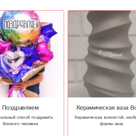
мическая ваза Волна
Шоколадницы
еская, волнистой, необычной,
Шоколадницы ручной работы 
формы ваза
хорошим подарком