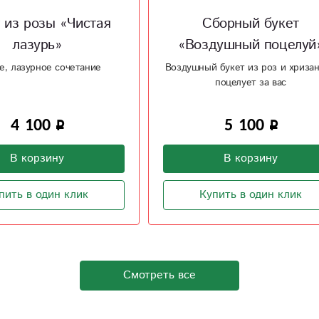
Сборный букет
Букет с хризантема
здушный поцелуй»
«Легкость»
ый букет из роз и хризантем
Сборный букет из хризанте
поцелует за вас
альстромерии
5 100
1 900
В корзину
В корзину
Купить в один клик
Купить в один клик
Смотреть все