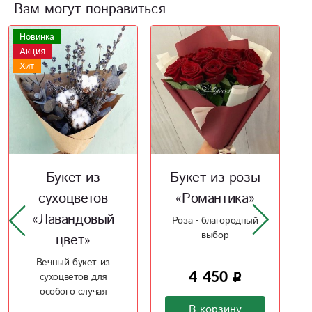
Вам могут понравиться
Букет из розы
Сборный букет
«Романтика»
«Счастье есть!»
Роза - благородный
Красивый букет из
выбор
бордовых роз сделает
счастливым
4 450
5 700
В корзину
В корзину