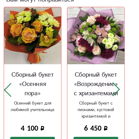
Сборный букет
Сборный букет
«Возрождение»
«Нежное
с хризантемами
дыхание»
Сборный букет с
По настоящему
пионами, кустовой
прекрасный букет для
хризантемой и
изысканной леди
розами
6 450
4 800