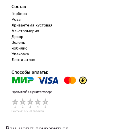
Состав
Гербера

Роза

Хризантема кустовая

Альстромерия

Декор 

Зелень

нобилис

Упаковка

Лента атлас
Способы оплаты:
Нравится? Оцените товар:
Рейтинг:
0
/5 -
0
голосов
Вам могут понравиться