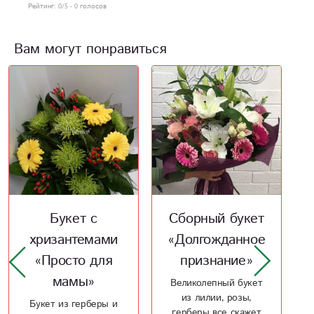
Рейтинг:
0
/5 -
0
голосов
Вам могут понравиться
Новинка
Хит
Сборный букет
Сборный букет
«Долгожданное
«Ангельский
признание»
полет»
Великолепный букет
Нежный букет из
из лилии, розы,
розовых роз и
герберы все скажет
орхидей