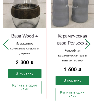
Керамическая
Лебединое
ваза Рельеф 2
озеро
Рельефная
Букет из шаров -
керамическая ваз в
воздушный как
ваш интерьер
лебяжий пух
1 600
1 500
В корзину
В корзину
Купить в один
Купить в один
клик
клик