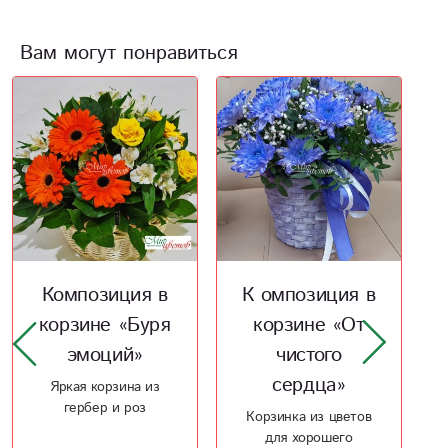
Вам могут понравиться
К омпозиция в
Композиция в
корзине «От
ящике «Для
чистого
любимой
сердца»
мамы»
Корзинка из цветов
Незабываемая
для хорошего
композиция, которая