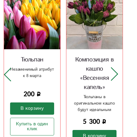
Композиция в
Тюльпан
кашпо
Незаменимый атрибут
к 8 марта
«Весенняя
капель»
200
Тюльпаны в
оригинальном кашпо
В корзину
будут идеальным
подарком
5 300
Купить в один
клик
В корзину