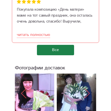
Покупала композицию «День матери»
С
маме на тот самый праздник, она осталась
с
очень довольна, спасибо! Выручили,
п
поскольку времени в тот день забирать
н
самой или заезжать по адресу не было
б
читать полностью
ч
никакой возможности!
о
Все
Фотографии доставок