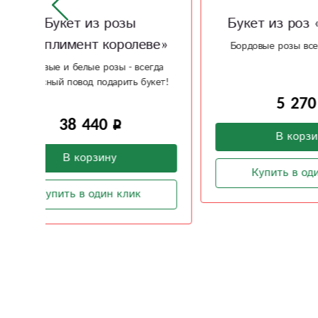
Букет из роз «Страсть»
Буке
ве»
Бордовые розы всегда в тренде
гда
Розы - э
кет!
5 270
В корзину
Купить в один клик