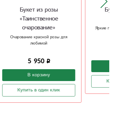
Букет с герберой
Сб
«Серрано»
Яркие герберы и розы, как жгучий
Ориг
перчик
ва
для
4 880
В корзину
Купить в один клик