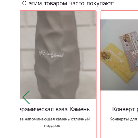
С этим товаром часто покупают:
мень
Конверт ручной работы
Ко
ичный
Конверты для купюр на любой вкус
Миндал
ос