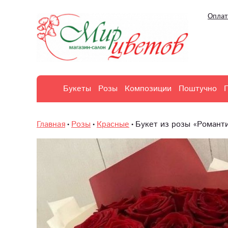
Оплат
Букеты
Розы
Композиции
Поштучно
Главная
Розы
Красные
Букет из розы «Романт