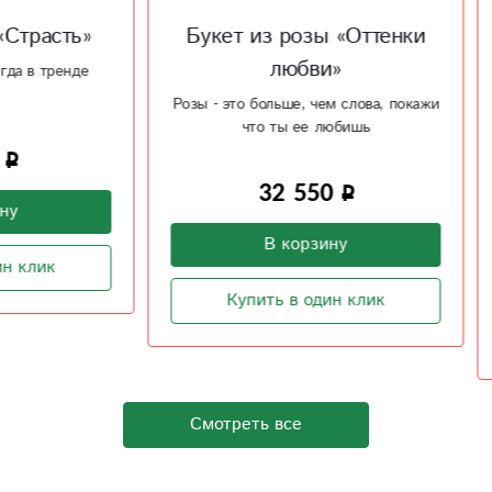
т из розы «Оттенки
Букет из розы
любви»
«Таинственное
очарование»
то больше, чем слова, покажи
что ты ее любишь
Очарование красной розы 
любимой
32 550
5 950
В корзину
В корзину
Купить в один клик
Купить в один клик
Смотреть все