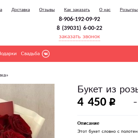
а
Доставка
Отзывы
Как заказать
О нас
Розыгр
8-906-192-09-92
8 (39031) 6-00-22
заказать звонок
Подарки
Свадьба
ика»
Букет из ро
4 450
Описание
Этот букет словно с полоте