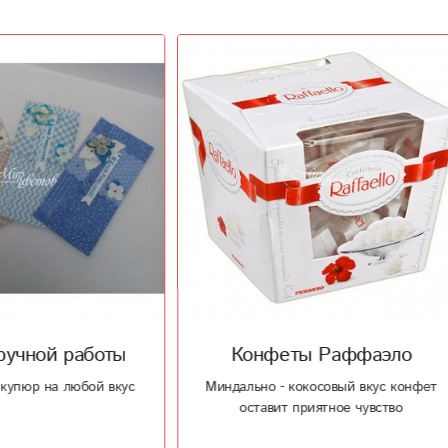
нфеты Раффаэло
Я верю в чудеса
ьно - кокосовый вкус конфет
Подарите чудо, сказочный бук
тавит приятное чувство
скажет за вас