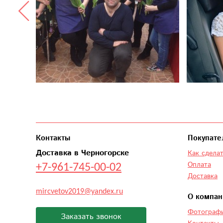
Контакты
Покупате
Доставка в Черногорске
Как сделат
+7-961-745-00-02
Оплата
Доставка
mircvetov2019@yandex.ru
О компан
Фотографи
Заказать звонок