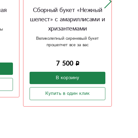
лая
Сборный букет «Нежный
шелест» с амариллисами и
«Ко
хризантемами
зы
Борд
прекр
Великолепный сиреневый букет
прошепчет все за вас
7 500
В корзину
Купить в один клик