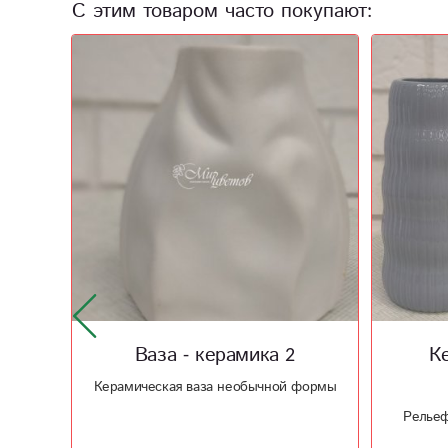
С этим товаром часто покупают:
а
Ваза - керамика 2
К
Керамическая ваза необычной формы
стиле
Рельеф