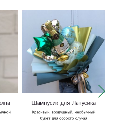
олна
Шампусик для Лапусика
Мягка
ычной,
Красивый, воздушный, необычный
Игруш
букет для особого случая