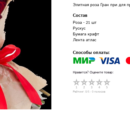
Элитная роза Гран при для 
Состав
Роза - 21 шт

Рускус

Бумага крафт

Лента атлас
Способы оплаты:
Нравится? Оцените товар:
Рейтинг:
0
/5 -
0
голосов