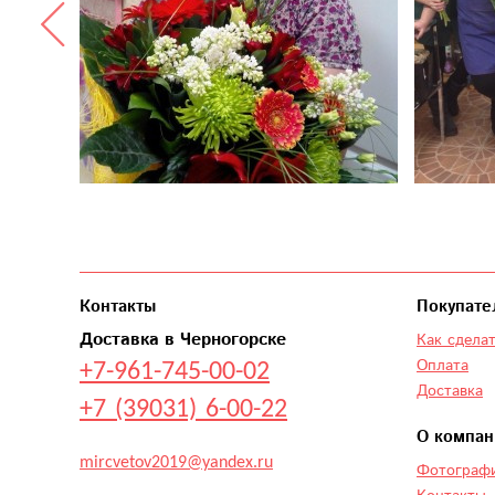
Контакты
Покупате
Доставка в Черногорске
Как сделат
+7-961-745-00-02
Оплата
Доставка
+7 (39031) 6-00-22
О компан
mircvetov2019@yandex.ru
Фотографи