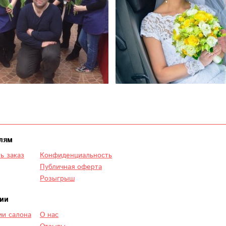
лям
ь заказ
Конфиденциальность
Публичная оферта
Розыгрыш
ии
и салона
О нас