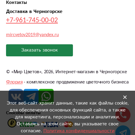
Контакты
Доставка в Черногорске
+7-961-745-00-02
mircvetov2019@yandex.ru
Заказать звонок
©
«Мир Цветов»
, 2026, Интернет-магазин в Черногорске
Флория
- комплексное продвижение цветочного бизнеса
×
Этот веб-сайт хранит данные, такие как файлы cookie,
для обеспечения основных функций сайта, а также
Способы оплаты
для маркетинга, персонализации и аналитики.
Оставаясь на этом сайте, вы указываете свое
согласие.
Политика конфиденциальности