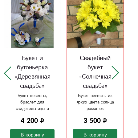
Свадебный
Свадебный
букет
букет «Цвет
«Солнечная
свадьбы -
свадьба»
синий»
Букет невесты из
Букет для невесты по
ярких цвета солнца
цвету свадьбы
ромашек
3 500
3 800
В корзину
В корзину