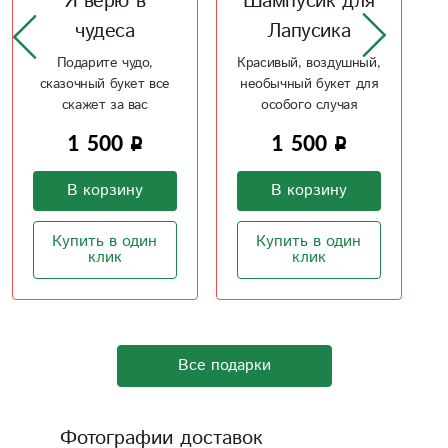
Шампусик для
Ваза Зеленая
Лапусика
жемчужина
Красивый, воздушный,
Керамическая ваза
необычный букет для
цвета зеленого
особого случая
жемчуга
1 500
2 100
В корзину
В корзину
Купить в один
Купить в один
клик
клик
Все подарки
Фотографии доставок