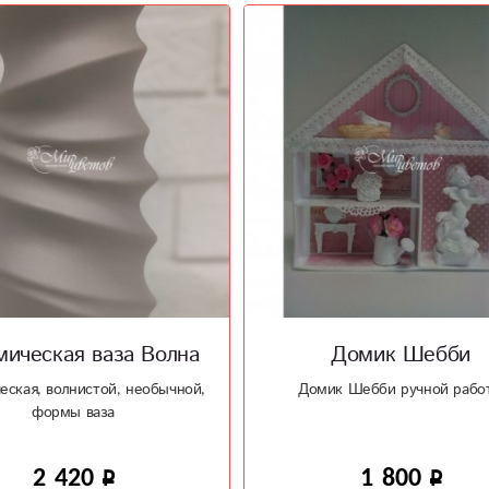
Домик Шебби
Керамическая ваз
Рельеф 2
ик Шебби ручной работы
Рельефная керамическая ваз 
интерьер
1 800