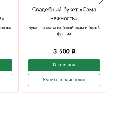
ама
Свадебный букет «Розовая
Сва
свадьба»
 белой
Букет невесты
Букет 
3 800
В корзину
Купить в один клик