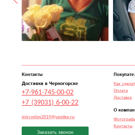
Контакты
Покупате
Доставка в Черногорске
Как сделат
+7-961-745-00-02
Оплата
Доставка
+7 (39031) 6-00-22
О компан
mircvetov2019@yandex.ru
Фотографи
Контакты
Заказать звонок