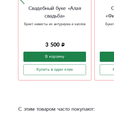
ая
Свадебный букет
С
«Фиолетовая свадьба»
«С
каллов
Букет невесты из белой розы и
Букет н
фиолетовой фрезии
3 800
В корзину
Купить в один клик
С этим товаром часто покупают: