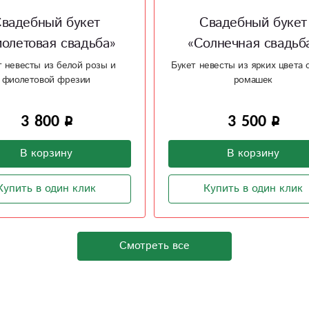
вадебный букет
Свадебный букет «С
олнечная свадьба»
нежность»
евесты из ярких цвета солнца
Букет невесты из белой розы и
ромашек
фрезии
3 500
3 500
В корзину
В корзину
Купить в один клик
Купить в один клик
Смотреть все