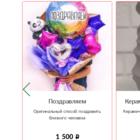
Керамическая ваза Волна
вить
Керамическая, волнистой, необычной,
Дом
формы ваза
2 420