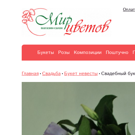
Оплат
Букеты
Розы
Композиции
Поштучно
Главная
Свадьба
Букет невесты
Свадебный бук