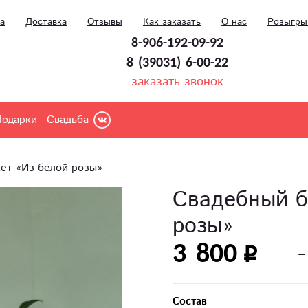
а
Доставка
Отзывы
Как заказать
О нас
Розыгр
8-906-192-09-92
8 (39031) 6-00-22
заказать звонок
Подарки
Свадьба
ет «Из белой розы»
Свадебный б
розы»
3 800
Состав