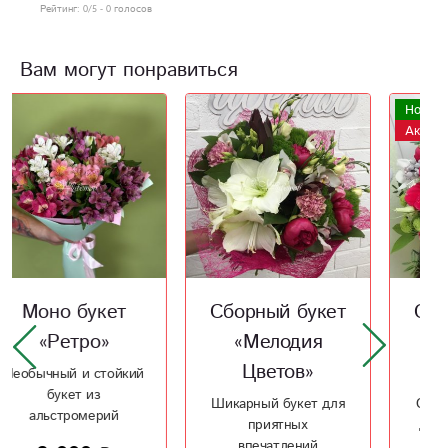
Рейтинг:
0
/5 -
0
голосов
Вам могут понравиться
Новинка
Акция
Сборный букет
Сборный букет
«Мелодия
«Заветная
Цветов»
мечта»
Шикарный букет для
Оригинальный букет
приятных
для особых случаев
впечатлений