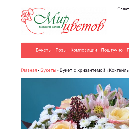
Оплат
Букеты
Розы
Композиции
Поштучно
Главная
Букеты
Букет с хризантемой «Коктейль