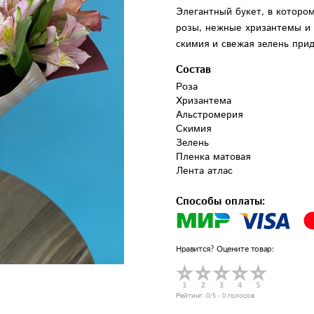
Элегантный букет, в которо
розы, нежные хризантемы и
скимия и свежая зелень при
Состав
Роза

Хризантема

Альстромерия 

Скимия

Зелень

Пленка матовая

Лента атлас
Способы оплаты:
Нравится? Оцените товар:
Рейтинг:
0
/5 -
0
голосов