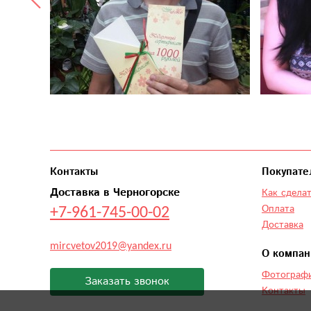
Контакты
Покупате
Доставка в Черногорске
Как сделат
+7-961-745-00-02
Оплата
Доставка
mircvetov2019@yandex.ru
О компан
Фотографи
Заказать звонок
Контакты