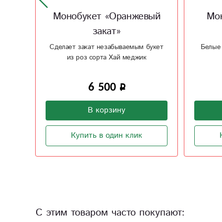
вый
Монобукет хризантем
Бу
«Белое чудо»
букет
Белые хризантемы - хороший вкус
Нежное
6 970
В корзину
Купить в один клик
С этим товаром часто покупают: