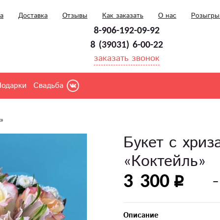
а
Доставка
Отзывы
Как заказать
О нас
Розыгр
8-906-192-09-92
8 (39031) 6-00-22
заказать звонок
Подарки
Свадьба
»
Букет с хриз
«Коктейль»
3 300
Описание