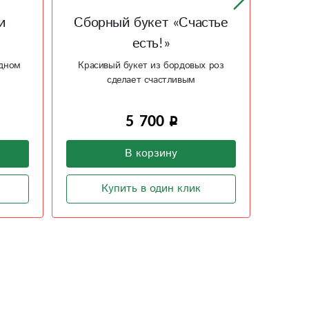
стье
Сборный букет с
Сбо
хризантемами и герберами
хриз
 роз
Яркий осенний букет, согреет в
Яркий,
дождливый осенний день
из 
3 700
В корзину
Купить в один клик