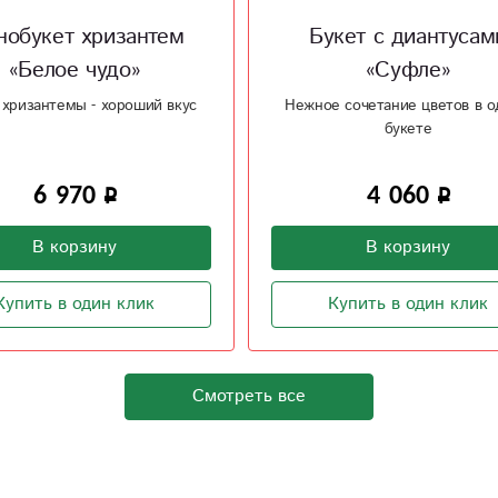
кет с диантусами
Сборный букет «Сча
«Суфле»
есть!»
 сочетание цветов в одном
Красивый букет из бордовых
букете
сделает счастливым
4 060
5 700
В корзину
В корзину
Купить в один клик
Купить в один клик
Смотреть все