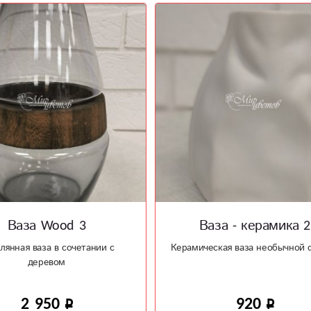
аза - керамика 2
Коробочка - открыт
еская ваза необычной формы
Коробочка - открытка ручной 
920
750