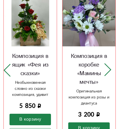
А
Композиция в
Композиция в
коробке
корзине
«Мамины
«Калейдоскоп»
мечты»
Для изысканных
любителей
Оригинальная
нестандартных
композиция из розы и
решений
диантуса
9 300
3 200
В корзину
В корзину